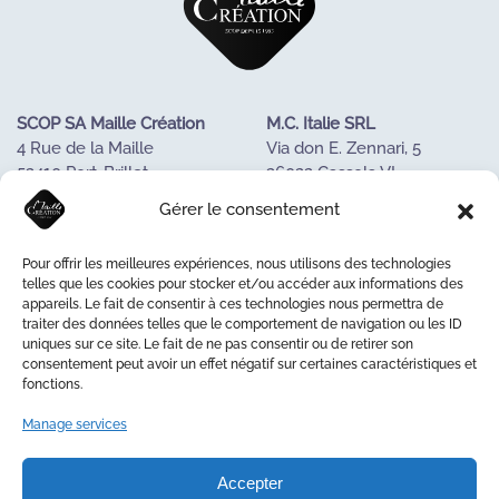
SCOP SA Maille Création
M.C. Italie SRL
4 Rue de la Maille
Via don E. Zennari, 5
53410 Port-Brillet
36022 Cassola VI
FRANCE
ITALIE
Gérer le consentement
Tel : +33243688085
Tél. +390424533023
Pour offrir les meilleures expériences, nous utilisons des technologies
OUR KNOW-HOW
telles que les cookies pour stocker et/ou accéder aux informations des
appareils. Le fait de consentir à ces technologies nous permettra de
OUR COOPERATIVE
traiter des données telles que le comportement de navigation ou les ID
LA MAISON DE LA MAILLE
uniques sur ce site. Le fait de ne pas consentir ou de retirer son
CONTACT US
consentement peut avoir un effet négatif sur certaines caractéristiques et
fonctions.
Manage services
© 2026 Maille Création
Accepter