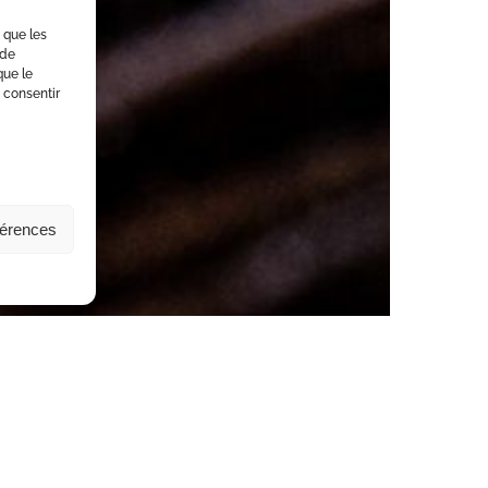
s que les
 de
que le
 consentir
férences