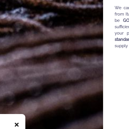
We can
from It
be
GO
suffici
your p
standa
supply 