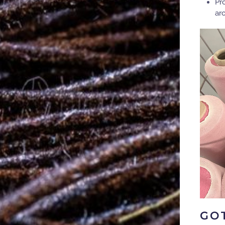
Pr
ar
GO