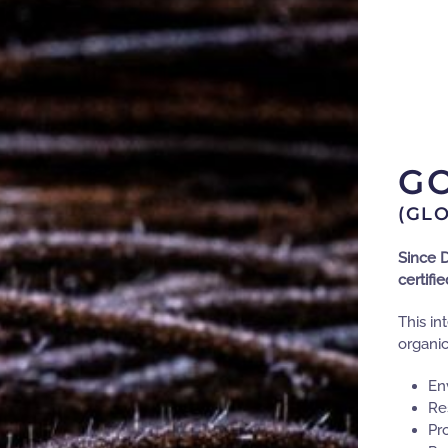
GO
(GL
Since 
certifi
This in
organic
En
Re
Pr