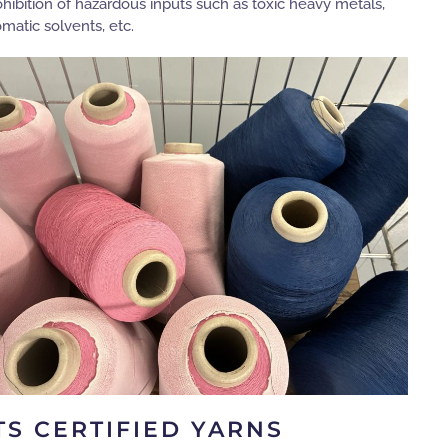
ohibition of hazardous inputs such as toxic heavy metals,
omatic solvents, etc.
TS CERTIFIED YARNS