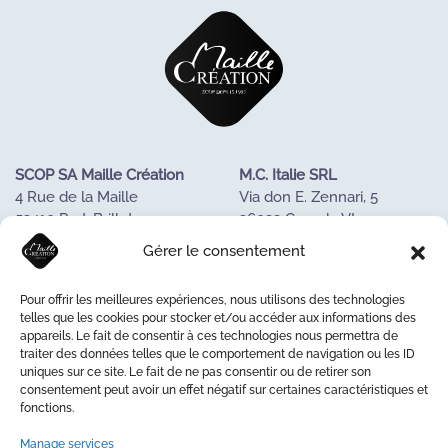
SCOP SA Maille Création
M.C. Italie SRL
4 Rue de la Maille
Via don E. Zennari, 5
53410 Port-Brillet
36022 Cassola VI
FRANCE
ITALIE
Gérer le consentement
Tel : +33243688085
Tél. +390424533023
Pour offrir les meilleures expériences, nous utilisons des technologies
OUR KNOW-HOW
telles que les cookies pour stocker et/ou accéder aux informations des
appareils. Le fait de consentir à ces technologies nous permettra de
OUR COOPERATIVE
traiter des données telles que le comportement de navigation ou les ID
LA MAISON DE LA MAILLE
uniques sur ce site. Le fait de ne pas consentir ou de retirer son
CONTACT US
consentement peut avoir un effet négatif sur certaines caractéristiques et
fonctions.
Manage services